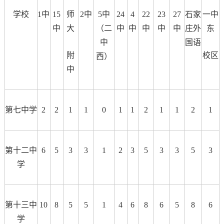
学校
1中
15
师
2中
5中
24
4
22
23
27
石家
一中
中
大
（二
中
中
中
中
中
庄外
东
中
国语
附
校区
西）
中
第七中学
2
2
1
1
0
1
1
2
1
1
2
1
第十二中
6
5
3
3
1
2
3
5
3
3
5
3
学
第十三中
10
8
5
5
1
4
6
8
6
5
8
6
学