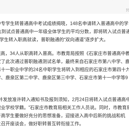
专学生转普通高中考试成绩揭晓，148名申请转入普通高中的学
达到试点普通高中一年级全体学生的平均分数，即将转入试点普
学生转入职高就读，普职融通的“双向通道”逐步扩大。
职高，34人从职高转入普高。市教育局按照《石家庄市普通高中
定了此次通过普职融通测试名单，最终来自石家庄市第八中学、
十一职业中学的24名中职学生将转入到相应的石家庄市第四十
、鹿泉区第二中学、鹿泉区第三中学、石家庄市第十一中学等9
并发放准许转入通知书及报到须知，2月24日将转入试点普通高
业学校学籍。”石家庄市教育局相关工作人员说。同时，市教育
普高学生要做好充分的思想准备，迎接进入高中后新的挑战和机
生召开座谈会，做好职转普互转衔接工作。