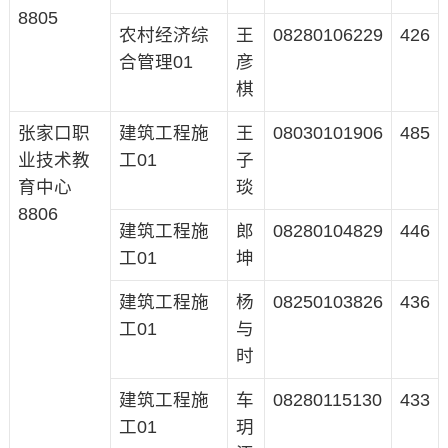
8805
农村经济综
王
08280106229
426
合管理01
彦
棋
张家口职
建筑工程施
王
08030101906
485
业技术教
工01
子
育中心
琰
8806
建筑工程施
郎
08280104829
446
工01
坤
建筑工程施
杨
08250103826
436
工01
与
时
建筑工程施
车
08280115130
433
工01
玥