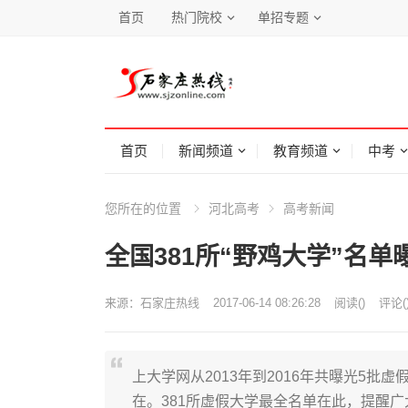
首页
热门院校
单招专题
首页
新闻频道
教育频道
中考
您所在的位置
河北高考
高考新闻
全国381所“野鸡大学”名单
来源：
石家庄热线
2017-06-14 08:26:28
阅读
(
)
评论(
上大学网从2013年到2016年共曝光5批
在。381所虚假大学最全名单在此，提醒