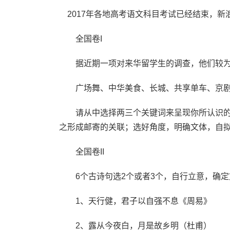
2017年各地高考语文科目考试已经结束，新
全国卷I
据近期一项对来华留学生的调查，他们较为关
广场舞、中华美食、长城、共享单车、京剧
请从中选择两三个关键词来呈现你所认识的
之形成邮寄的关联；选好角度，明确文体，自拟
全国卷II
6个古诗句选2个或者3个，自行立意，确定
1、天行健，君子以自强不息《周易》
2、露从今夜白，月是故乡明（杜甫）