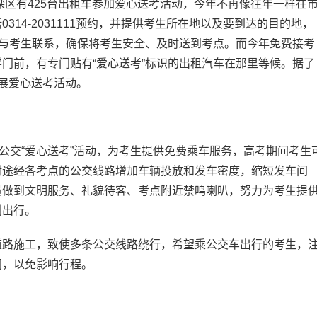
双滦区有425台出租车参加爱心送考活动，今年不再像往年一样在
14-2031111预约，并提供考生所在地以及要到达的目的地，
间与考生联系，确保将考生安全、及时送到考点。而今年免费接考
门前，有专门贴有“爱心送考”标识的出租汽车在那里等候。据了
展爱心送考活动。
公交“爱心送考”活动，为考生提供免费乘车服务，高考期间考生
对途经各考点的公交线路增加车辆投放和发车密度，缩短发车间
员做到文明服务、礼貌待客、考点附近禁鸣喇叭，努力为考生提
利出行。
路施工，致使多条公交线路绕行，希望乘公交车出行的考生，
间，以免影响行程。