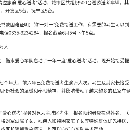
溢旅途 爱心送考”活动，城市区共组织500台巡游送考车辆，其
台，开发区5台，抚宁区5台。
或困难证明）的“一对一”免费接送工作，有需要的考生可以到
0335-3234284，报名截至6月5号下午5点。
万人
衡水爱心车队启动了一年一度“爱心送考”活动，现开始接受报
七个年头，前六年已免费接送考生逾万人次。考生及其家长接受
的那份社会的温暖和奉献精神，并影响带动了越来越多的私家车
爱心送考”服务对象为主城区考生，报名预约者应提供姓名、联
。将对军烈属子女、残疾人和特困家庭子女等特殊群体优先接送
生或家长遇到紧急情况，也可以向爱心车队寻求帮助。