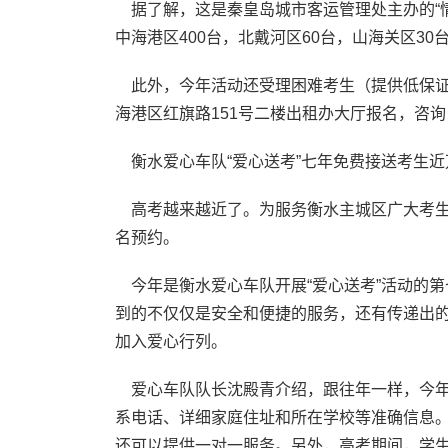
据了解，这是秦皇岛城市客运管理处主办的“情
中海港区400台，北戴河区60台，山海关区30
此外，今年活动还受理困难考生（提供低保证书
海港区红旗路151号二楼出租办大厅报名，咨询电话
衡水爱心车队“爱心送考”七年免费接送考生近
高考越来越近了。为服务衡水主城区广大考生，
名预约。
今年是衡水爱心车队开展“爱心送考”活动的第
到的不仅仅是安全和便捷的服务，还有传递出
加入爱心行列。
爱心车队队长沈殿青介绍，跟往年一样，今年“
系电话、详细家庭住址和所在学校等准确信息
还可以提供一对一服务。另外，高考期间，学