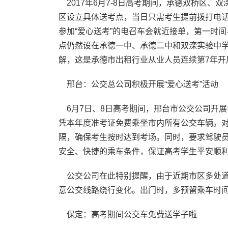
2017年6月7-8日高考期间，承德双桥区、
区设立具体送考点，当日只需考生提前拨打电话03
参加“爱心送考”的电召车会就近接单，第一时
点仍然设在承德一中、承德二中和双滦实验中学
解，这是承德市出租行业从业人员连续第7年开
邢台：公交总公司积极开展“爱心送考”活动
6月7日、8日高考期间，邢台市公交公司开展
凭本年度准考证免费乘坐市内所有公交车辆。
隔，确保考生按时达到考场。同时，要求驾驶
安全、快捷的乘车条件，保证高考学生平安顺
公交公司在此特别提醒，由于近期市区多处道
意公交线路绕行变化。出门时，多预留乘车时
保定：高考期间公交车免费送学子啦