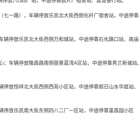
辆停放六O四厂站，中途停靠胶片厂宿舍站、建设银行站。
（七一路），车辆停放乐凯北大街西侧化纤厂宿舍站，中途停靠
车辆停放乐凯北大街西侧万和城站，中途停靠石化路口站、高庙
心；车辆停放隆昌路南侧丽景蓝湾A区站，中途停靠秀兰新城站
辆停放恒祥北大街西侧西苑小区站，中途停靠假日山水华庭站、
辆停放乐凯南大街东侧四八二厂一区站，中途停靠富昌园小区