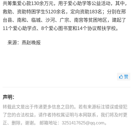
共筹集爱心款130余万元，用于爱心助学等公益活动，其中，
救助、资助特困学生5120余名，定向资助183名；分别在邢
台县、南和、临城、沙河、广宗、南宫等贫困地区，建起了
11个爱心助学点、8个爱心图书室和14个协议帮扶学校。
来源：燕赵晚报
赞
声明：
转载此文是出于传递更多信息之目的。若有来源标注错误或侵犯
了您的合法权益，请作者持权属证明与本网联系，我们将及时更
正、删除，谢谢。 邮箱地址：3251417625@qq.com。