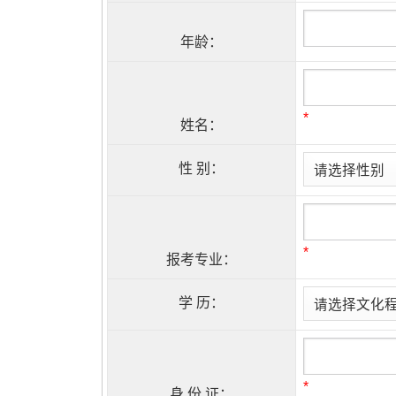
年龄：
*
姓名：
性 别：
*
报考专业：
学 历：
*
身 份 证：