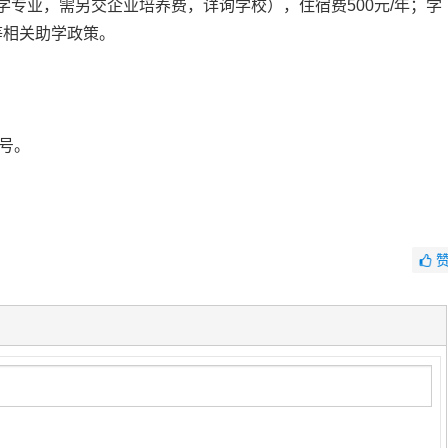
学专业，需另交企业培养费，详询学校），住宿费500元/年；学
等相关助学政策。
号。