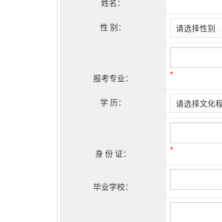
姓名：
性 别：
*
报考专业：
学 历：
*
身 份 证：
毕业学校：