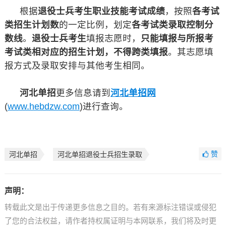
根据
退役士兵考生职业技能考试成绩
，按照
各考试
类招生计划数
的一定比例，划定
各考试类录取控制分
数线
。
退役士兵考生
填报志愿时，
只能填报与所报考
考试类相对应的招生计划，不得跨类填报
。其志愿填
报方式及录取安排与其他考生相同。
河北单招
更多信息请到
河北单招网
(
www.hebdzw.com
)进行查询。
赞
河北单招
河北单招退役士兵招生录取
声明：
转载此文是出于传递更多信息之目的。若有来源标注错误或侵犯
了您的合法权益，请作者持权属证明与本网联系，我们将及时更