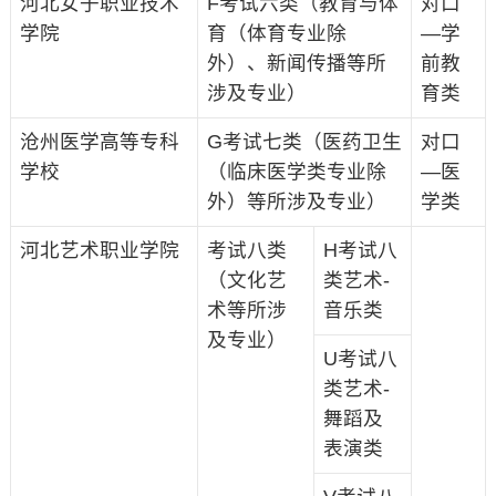
河北女子职业技术
F考试六类（教育与体
对口
学院
育（体育专业除
—学
外）、新闻传播等所
前教
涉及专业）
育类
沧州医学高等专科
G考试七类（医药卫生
对口
学校
（临床医学类专业除
—医
外）等所涉及专业）
学类
河北艺术职业学院
考试八类
H考试八
（文化艺
类艺术-
术等所涉
音乐类
及专业）
U考试八
类艺术-
舞蹈及
表演类