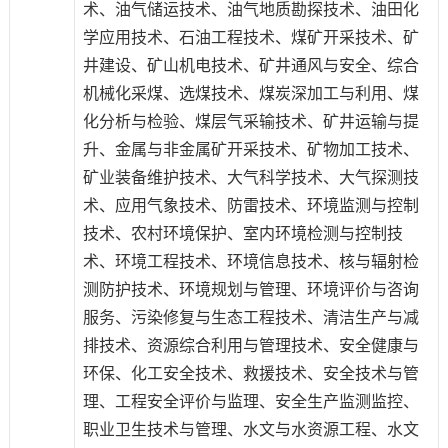
术
、
油气储运技术
、
油气地质勘探技术
、
油田化
学应用技术
、
石油工程技术
、
煤矿开采技术
、
矿
井建设
、
矿山机电技术
、
矿井通风与安全
、
综合
机械化采煤
、
选煤技术
、
煤炭深加工与利用
、
煤
化分析与检验
、
煤层气采输技术
、
矿井运输与提
升
、
金属与非金属矿开采技术
、
矿物加工技术
、
矿业装备维护技术
、
大气科学技术
、
大气探测技
术
、
应用气象技术
、
防雷技术
、
环境监测与控制
技术
、
农村环境保护
、
室内环境检测与控制技
术
、
环境工程技术
、
环境信息技术
、
核与辐射检
测防护技术
、
环境规划与管理
、
环境评价与咨询
服务
、
污染修复与生态工程技术
、
清洁生产与减
排技术
、
资源综合利用与管理技术
、
安全健康与
环保
、
化工安全技术
、
救援技术
、
安全技术与管
理
、
工程安全评价与监理
、
安全生产监测监控
、
职业卫生技术与管理
、
水文与水资源工程
、
水文