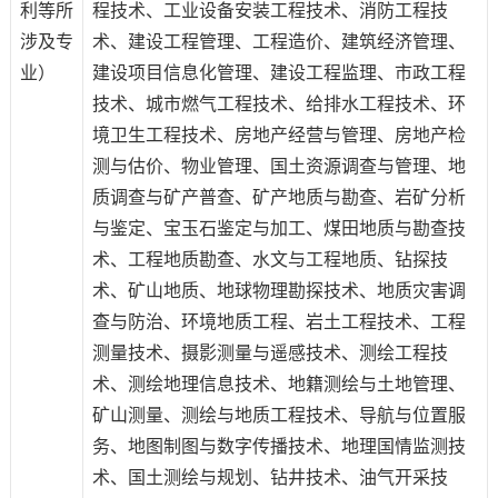
利等所
程技术、工业设备安装工程技术
、
消防工程技
涉及专
术
、
建设工程管理
、
工程造价
、
建筑经济管理
、
业）
建设项目信息化管理
、
建设工程监理
、
市政工程
技术
、
城市燃气工程技术
、
给排水工程技术
、
环
境卫生工程技术
、
房地产经营与管理
、
房地产检
测与估价
、
物业管理
、
国土资源调查与管理
、
地
质调查与矿产普查
、
矿产地质与勘查
、
岩矿分析
与鉴定
、
宝玉石鉴定与加工
、
煤田地质与勘查技
术
、
工程地质勘查
、
水文与工程地质
、
钻探技
术
、
矿山地质
、
地球物理勘探技术
、
地质灾害调
查与防治
、
环境地质工程
、
岩土工程技术
、
工程
测量技术、摄影测量与遥感技术
、
测绘工程技
术
、
测绘地理信息技术、地籍测绘与土地管理
、
矿山测量
、
测绘与地质工程技术
、
导航与位置服
务
、
地图制图与数字传播技术
、
地理国情监测技
术
、
国土测绘与规划
、
钻井技术
、
油气开采技