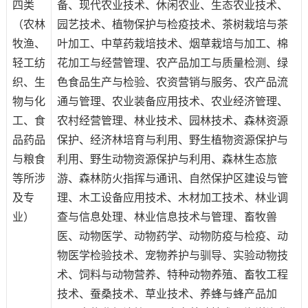
四类
备、现代农业技术、休闲农业、生态农业技术、
（农林
园艺技术、植物保护与检疫技术、茶树栽培与茶
牧渔、
叶加工、中草药栽培技术、烟草栽培与加工、棉
轻工纺
花加工与经营管理、农产品加工与质量检测、绿
织、生
色食品生产与检验、农资营销与服务、农产品流
物与化
通与管理、农业装备应用技术、农业经济管理、
工、食
农村经营管理、林业技术、园林技术、森林资源
品药品
保护、经济林培育与利用、野生植物资源保护与
与粮食
利用、野生动物资源保护与利用、森林生态旅
等所涉
游、森林防火指挥与通讯、自然保护区建设与管
及专
理、木工设备应用技术、木材加工技术、林业调
业）
查与信息处理、林业信息技术与管理、畜牧兽
医、动物医学、动物药学、动物防疫与检疫、动
物医学检验技术、宠物养护与驯导、实验动物技
术、饲料与动物营养、特种动物养殖、畜牧工程
技术、蚕桑技术、草业技术、养蜂与蜂产品加