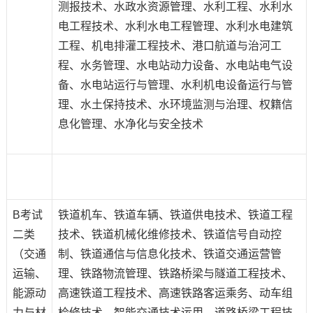
测报技术
、
水政水资源管理
、
水利工程
、
水利水
电工程技术
、
水利水电工程管理
、
水利水电建筑
工程
、
机电排灌工程技术
、
港口航道与治河工
程
、
水务管理
、
水电站动力设备
、
水电站电气设
备
、
水电站运行与管理
、
水利机电设备运行与管
理
、
水土保持技术
、
水环境监测与治理、权籍信
息化管理、水净化与安全技术
B考试
铁道机车、铁道车辆、铁道供电技术、铁道工程
二类
技术、铁道机械化维修技术、铁道信号自动控
（交通
制、铁道通信与信息化技术、铁道交通运营管
运输、
理、铁路物流管理、铁路桥梁与隧道工程技术、
能源动
高速铁道工程技术、高速铁路客运乘务、动车组
力与材
检修技术、智能交通技术运用、道路桥梁工程技