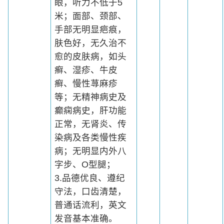
眼，听力不低于5
米；面部、颈部、
手部无明显疤痕，
肤色好，无久治不
愈的皮肤病，如头
癣、湿疹、牛皮
癣、慢性荨麻疹
等；无精神病史及
癫痫病史，肝功能
正常，无肾炎、传
染病及各类慢性疾
病；无明显内外八
字步、O型腿；
3.品德优良、遵纪
守法，口齿清楚，
普通话流利，英文
发音基本准确。