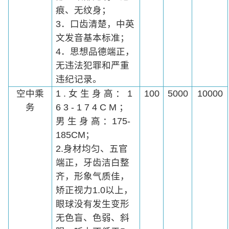
痕、无纹身；
3．口齿清楚，中英
文发音基本标准；
4．思想品德端正，
无违法犯罪和严重
违纪记录。
空中乘
1 . 女 生 身 高 ： 1
100
5000
10000
务
6 3 - 1 7 4 C M ；
男 生 身 高 ：175-
185CM；
2.身材均匀、五官
端正，牙齿洁白整
齐，形象气质佳，
矫正视力1.0以上，
眼球没有发生变形
无色盲、色弱、斜