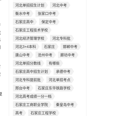
河北单招招生计划
河北中考
衡水中考
张家口中考
石家庄高中
保定中考
折
石家庄工程技术学校
成
河北经济管理学校
河北专科批
科
河北3+4本科
石家庄
邯郸中考
用
唐山中考
沧州中考
廊坊中考
河北单招分数线
有哪些
可
石家庄高中招生计划
承德中考
校
河北专科提前批
河北单招考点
邢台中考
石家庄东华铁路学校
复
河北高考成绩一分一档
石家庄工商职业学院
秦皇岛中考
高考
石家庄工程学校