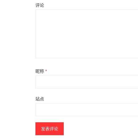
评论
昵称
*
站点