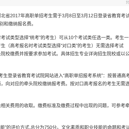
2017年高职单招考生需于3月8日至3月12日登录省教育考
类别和缴纳报名费。
试类型选择“统考”的考生）可从10个考试类任选一类。考生一
生（高考报名时考试类型选择“对口类”的考生）无需选择考试
头院校缴费并按要求参加考试。具体招生专业详询招生院校或以
单招的考生登录省教育考试院网站进入“高职单招报考系统”：按普通高
面，向对应的牵头院校缴纳报考费。按对口高考报名的考生无需
。
相关费用的收取。缴费标准及缴费过程中出现的问题，可参考
”的评价方式,总分为750分。文化素质和职业技能的命题和考