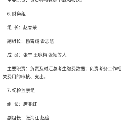
主要职责：负责各项数据下载和报送。
6. 财务组
组 长：赵春荣
副组长：杨霄翔 霍志慧
成 员：张宁 王咏梅 张颖等人
主要职责：负责及时汇总考生缴费数据；负责考务工作相
关费用的审核、支出。
7. 纪检监察组
组 长：唐韭虹
副组长：张海江 赵俭