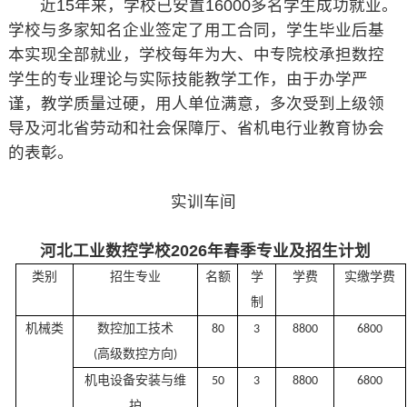
近15年来，学校已安置16000多名学生成功就业。
学校与多家知名企业签定了用工合同，学生毕业后基
本实现全部就业，学校每年为大、中专院校承担数控
学生的专业理论与实际技能教学工作，由于办学严
谨，教学质量过硬，用人单位满意，多次受到上级领
导及河北省劳动和社会保障厅、省机电行业教育协会
的表彰。
实训车间
河北工业数控学校2026年春季专业及招生计划
类别
招生专业
名额
学
学费
实缴学费
制
机械类
数控加工技术
80
3
8
8
00
6
8
00
高级数控方向
(
)
机电设备安装与维
50
3
8
8
00
6
8
00
护