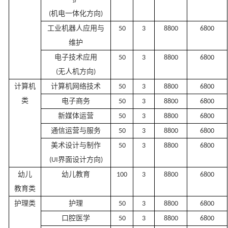
机电一体化方向
(
)
工业机器人应用与
50
3
8
8
00
6
8
00
维护
电子技术应用
50
3
8
8
00
6
8
00
无人机
方向
(
)
计算机
计算机网络技术
50
3
8
8
00
6
8
00
类
电子商务
50
3
8
8
00
6
8
00
新媒体运营
50
3
8
8
00
6
8
00
通信运营与服务
50
3
8
8
00
6
8
00
美术设计与制作
50
3
8
8
00
6
8
00
界面
设计方向
(UI
)
幼儿
幼儿教育
100
3
8
8
00
6
8
00
教育类
护理类
护理
50
3
8
8
00
6
8
00
口腔医学
50
3
8
8
00
6
8
00