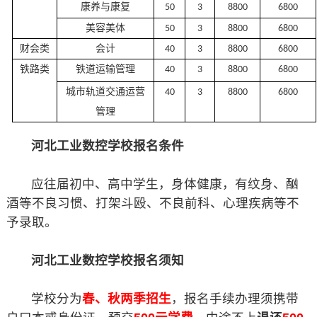
康养与康复
50
3
8
8
00
6
8
00
美容美体
50
3
8
8
00
6
8
00
财会类
会计
4
0
3
8
8
00
6
8
00
铁路类
铁道运输管理
4
0
3
8
8
00
6
8
00
城市轨道交通运营
40
3
8
8
00
6
8
00
管理
河北工业数控学校报名条件
应往届初中、高中学生，身体健康，有纹身、酗
酒等不良习惯、打架斗殴、不良前科、心理疾病等不
予录取。
河北工业数控学校报名须知
学校分为
春、秋两季招生
，报名手续办理须携带