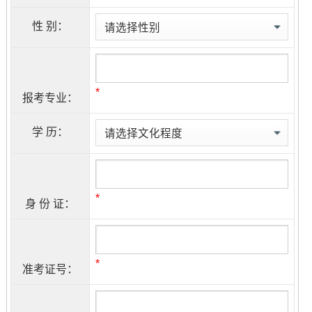
性 别：
*
报考专业：
学 历：
*
身 份 证：
*
准考证号：